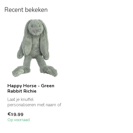
Recent bekeken
Happy Horse - Green
Rabbit Richie
Laat je knuffel
personaliseren met naam of
andere tekst voor €5,95
€19,99
extra.
Op voorraad
Zie f...