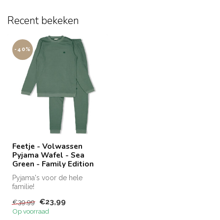
Recent bekeken
-40%
Feetje - Volwassen
Pyjama Wafel - Sea
Green - Family Edition
Pyjama's voor de hele
familie!
Kids: 56 tm 152 &
€23,99
€39,99
Volwassenen: XS t/m XL
Op voorraad