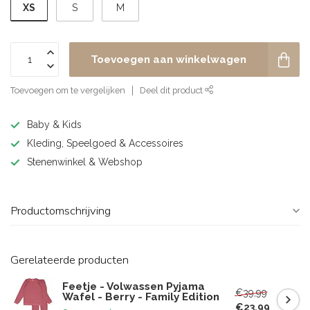
XS
S
M
Toevoegen aan winkelwagen
Toevoegen om te vergelijken
Deel dit product
Baby & Kids
Kleding, Speelgoed & Accessoires
Stenenwinkel & Webshop
Productomschrijving
Gerelateerde producten
Feetje - Volwassen Pyjama
€39,99
Wafel - Berry - Family Edition
€23,99