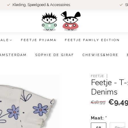
Kleding, Speelgoed & Accessoires
S
SALE
FEETJE PYJAMA
FEETJE FAMILY EDITION
AMSTERDAM
SOPHIE DE GIRAF
CHEWIES&MORE
FEETJE
Feetje - T
Denims
€9,4
€18,99
Maat:
*