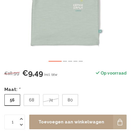
€9,49
€18,99
Op voorraad
Incl. btw
Maat:
*
56
68
74
80
Toevoegen aan winkelwagen