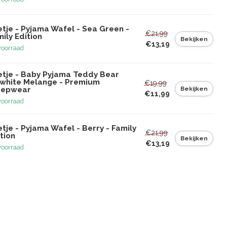
tje - Pyjama Wafel - Sea Green -
€21,99
ily Edition
Bekijken
€13,19
voorraad
etje - Baby Pyjama Teddy Bear
fwhite Melange - Premium
€19,99
Bekijken
eepwear
€11,99
voorraad
tje - Pyjama Wafel - Berry - Family
€21,99
tion
Bekijken
€13,19
voorraad