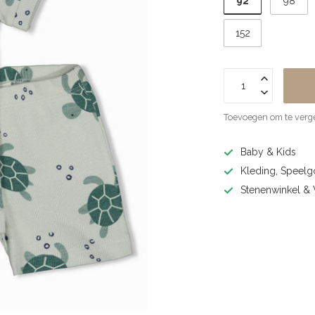
92
98
152
Toevoegen om te verge
Baby & Kids
Kleding, Speel
Stenenwinkel 