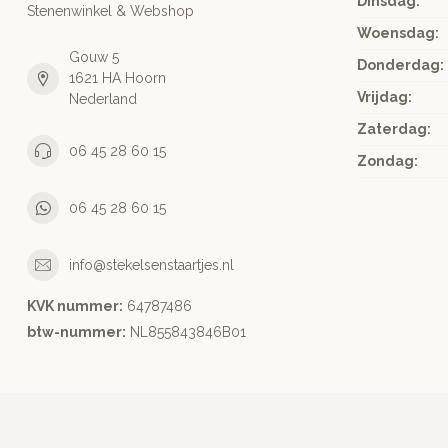
Dinsdag:
Stenenwinkel & Webshop
Woensdag:
Gouw 5
Donderdag:
1621 HA Hoorn
Vrijdag:
Nederland
Zaterdag:
06 45 28 60 15
Zondag:
06 45 28 60 15
info@stekelsenstaartjes.nl
KVK nummer:
64787486
btw-nummer:
NL855843846B01