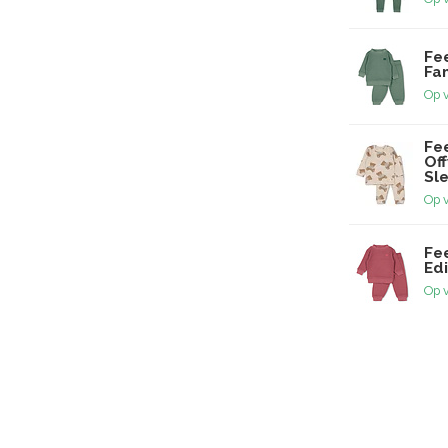
Fee
Fam
Op 
Fe
Of
Sl
Op 
Fee
Edi
Op 