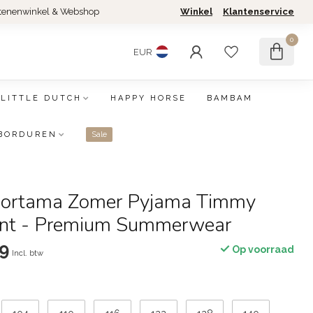
tenenwinkel & Webshop
Winkel
Klantenservice
0
EUR
LITTLE DUTCH
HAPPY HORSE
BAMBAM
BORDUREN
Sale
Shortama Zomer Pyjama Timmy
Mint - Premium Summerwear
9
Op voorraad
Incl. btw