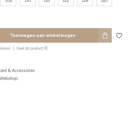
104
110
116
122
128
140
Toevoegen aan winkelwagen
lijken
Deel dit product
goed & Accessoires
& Webshop