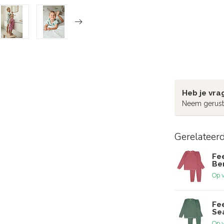
Heb je vra
Neem gerust
Gerelateer
Fe
Ber
Op 
Fe
Sea
Op 