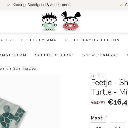
Kleding, Speelgoed & Accessoires
S
SALE
FEETJE PYJAMA
FEETJE FAMILY EDITION
AMSTERDAM
SOPHIE DE GIRAF
CHEWIES&MORE
- Premium Summerwear
FEETJE
Feetje - 
Turtle - 
€16,4
€21,99
Maat:
*