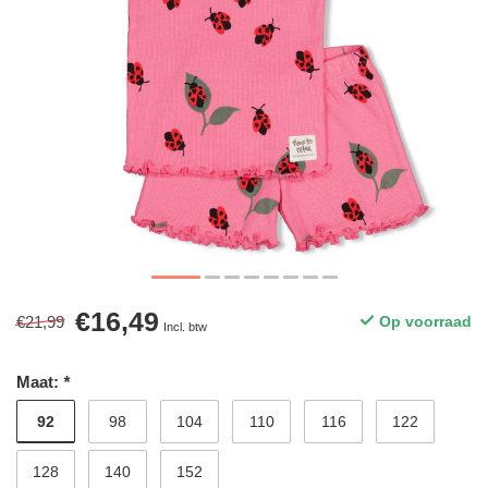
€16,49
€21,99
Op voorraad
Incl. btw
Maat:
*
92
98
104
110
116
122
128
140
152