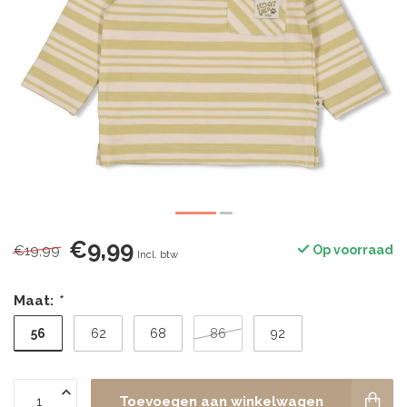
€9,99
€19,99
Op voorraad
Incl. btw
Maat:
*
56
62
68
86
92
Toevoegen aan winkelwagen