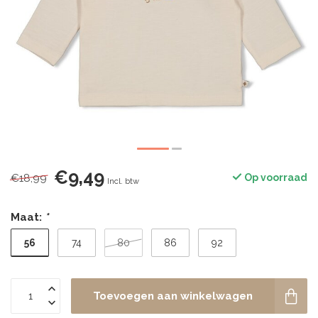
€9,49
€18,99
Op voorraad
Incl. btw
Maat:
*
56
74
80
86
92
Toevoegen aan winkelwagen