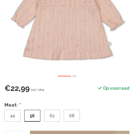
€22,99
Op voorraad
Incl. btw
Maat:
*
56
44
62
68