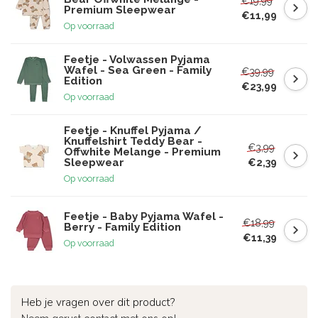
€19,99
Premium Sleepwear
€11,99
Op voorraad
Feetje - Volwassen Pyjama
Wafel - Sea Green - Family
€39,99
Edition
€23,99
Op voorraad
Feetje - Knuffel Pyjama /
Knuffelshirt Teddy Bear -
€3,99
Offwhite Melange - Premium
Sleepwear
€2,39
Op voorraad
Feetje - Baby Pyjama Wafel -
€18,99
Berry - Family Edition
€11,39
Op voorraad
Heb je vragen over dit product?