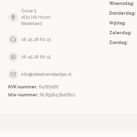
Woensdag:
Gouw 5
Donderdag:
1621 HA Hoorn
Vrijdag:
Nederland
Zaterdag:
06 45 28 60 15
Zondag:
06 45 28 60 15
info@stekelsenstaartjes.nl
KVK nummer:
64787486
btw-nummer:
NL855843846B01