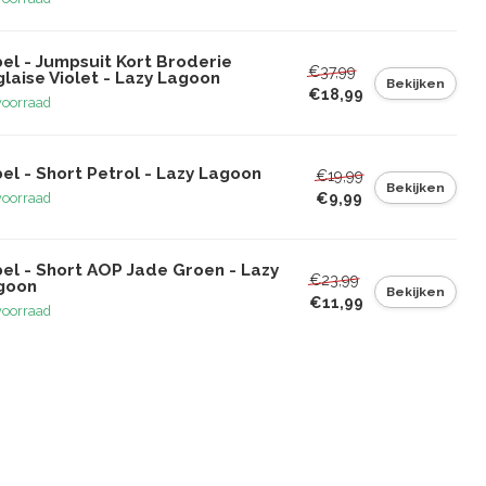
el - Jumpsuit Kort Broderie
€37,99
laise Violet - Lazy Lagoon
Bekijken
€18,99
voorraad
el - Short Petrol - Lazy Lagoon
€19,99
Bekijken
€9,99
voorraad
bel - Short AOP Jade Groen - Lazy
€23,99
goon
Bekijken
€11,99
voorraad