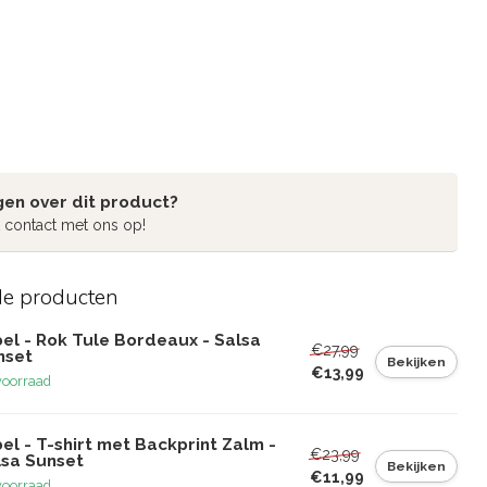
gen over dit product?
 contact met ons op!
de producten
el - Rok Tule Bordeaux - Salsa
€27,99
nset
Bekijken
€13,99
voorraad
el - T-shirt met Backprint Zalm -
€23,99
lsa Sunset
Bekijken
€11,99
voorraad