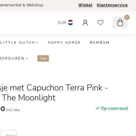
tenenwinkel & Webshop
Winkel
Klantenservice
0
EUR
LITTLE DUTCH
HAPPY HORSE
BAMBAM
BORDUREN
Sale
asje met Capuchon Terra Pink -
n The Moonlight
00
Op voorraad
Incl. btw