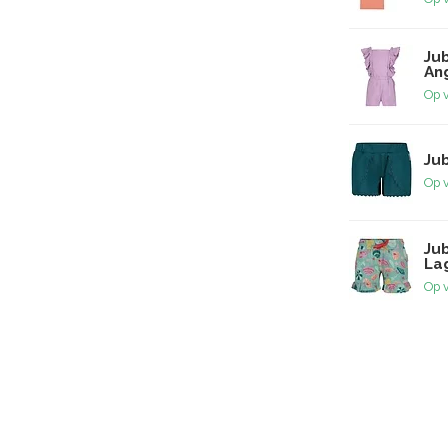
Jub
Ang
Op 
Jub
Op 
Ju
La
Op 