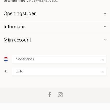
btw-nummer:
NL855843846B01
Openingstijden
Informatie
Mijn account
€