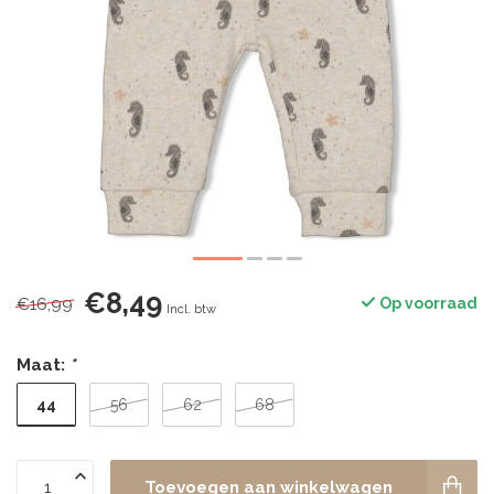
€8,49
€16,99
Op voorraad
Incl. btw
Maat:
*
44
56
62
68
Toevoegen aan winkelwagen