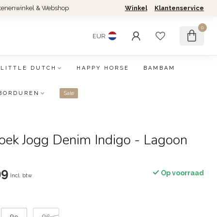
tenenwinkel & Webshop
Winkel
Klantenservice
0
EUR
LITTLE DUTCH
HAPPY HORSE
BAMBAM
BORDUREN
Sale
roek Jogg Denim Indigo - Lagoon
99
Op voorraad
Incl. btw