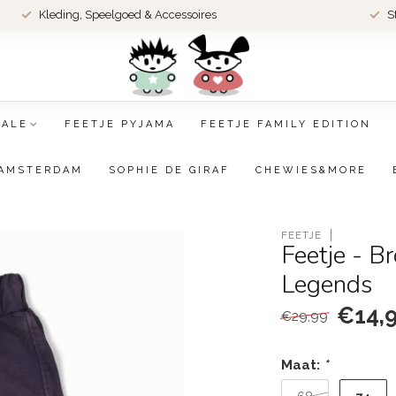
Kleding, Speelgoed & Accessoires
S
SALE
FEETJE PYJAMA
FEETJE FAMILY EDITION
AMSTERDAM
SOPHIE DE GIRAF
CHEWIES&MORE
FEETJE
Feetje - B
Legends
€14,
€29,99
Maat:
*