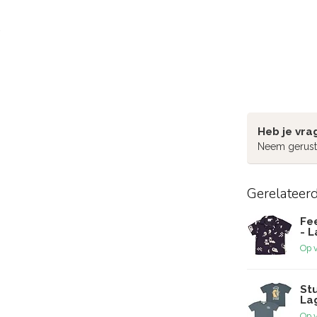
Heb je vra
Neem gerust
Gerelateer
Fe
- 
Op 
Stu
La
Op 