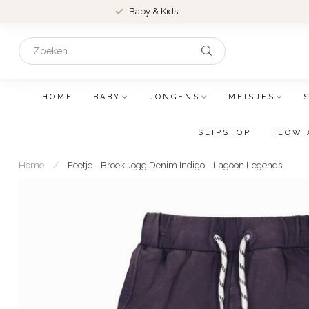
Baby & Kids
HOME
BABY
JONGENS
MEISJES
SLIPSTOP
FLOW 
Home
/
Feetje - Broek Jogg Denim Indigo - Lagoon Legends