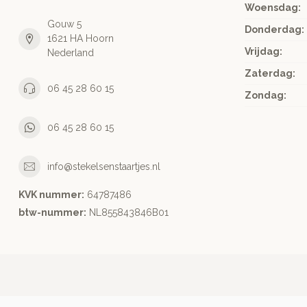
Woensdag:
Gouw 5
Donderdag:
1621 HA Hoorn
Vrijdag:
Nederland
Zaterdag:
06 45 28 60 15
Zondag:
06 45 28 60 15
info@stekelsenstaartjes.nl
KVK nummer:
64787486
btw-nummer:
NL855843846B01