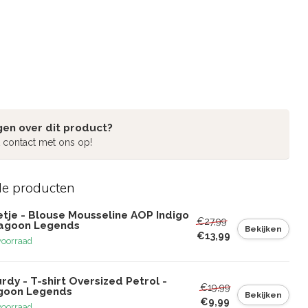
gen over dit product?
 contact met ons op!
de producten
etje - Blouse Mousseline AOP Indigo
€27,99
Lagoon Legends
Bekijken
€13,99
voorraad
rdy - T-shirt Oversized Petrol -
€19,99
goon Legends
Bekijken
€9,99
voorraad