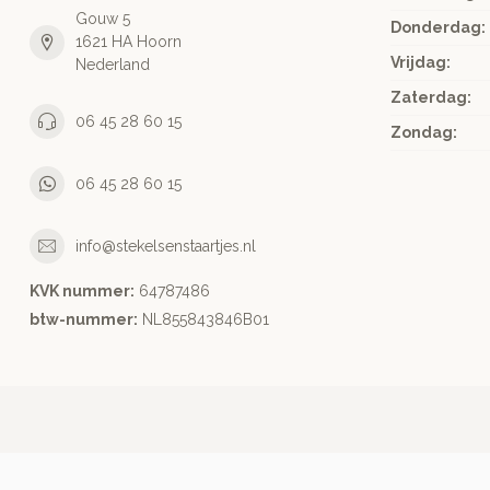
Gouw 5
Donderdag:
1621 HA Hoorn
Vrijdag:
Nederland
Zaterdag:
06 45 28 60 15
Zondag:
06 45 28 60 15
info@stekelsenstaartjes.nl
KVK nummer:
64787486
btw-nummer:
NL855843846B01