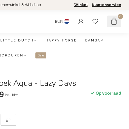
tenenwinkel & Webshop
Winkel
Klantenservice
0
EUR
LITTLE DUTCH
HAPPY HORSE
BAMBAM
BORDUREN
Sale
roek Aqua - Lazy Days
9
Op voorraad
Incl. btw
92