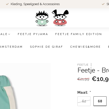
Kleding, Speelgoed & Accessoires
S
SALE
FEETJE PYJAMA
FEETJE FAMILY EDITION
AMSTERDAM
SOPHIE DE GIRAF
CHEWIES&MORE
FEETJE
Feetje - B
€10,9
€21,99
Maat:
*
68
62