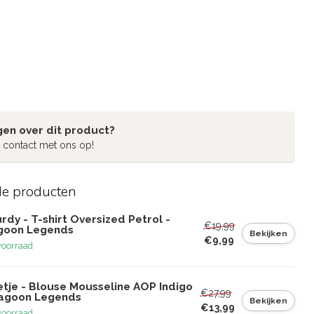
gen over dit product?
 contact met ons op!
de producten
rdy - T-shirt Oversized Petrol -
€19,99
goon Legends
Bekijken
€9,99
voorraad
etje - Blouse Mousseline AOP Indigo
€27,99
Lagoon Legends
Bekijken
€13,99
voorraad