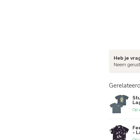
Heb je vra
Neem gerust
Gerelateer
Stu
La
Op 
Fe
- 
Op 