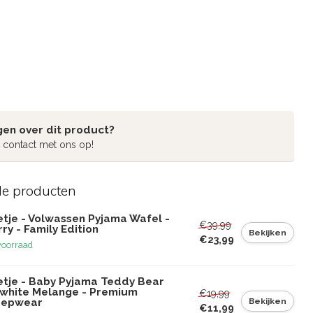
gen over dit product?
 contact met ons op!
de producten
etje - Volwassen Pyjama Wafel -
€39,99
ry - Family Edition
Bekijken
€23,99
voorraad
etje - Baby Pyjama Teddy Bear
fwhite Melange - Premium
€19,99
Bekijken
eepwear
€11,99