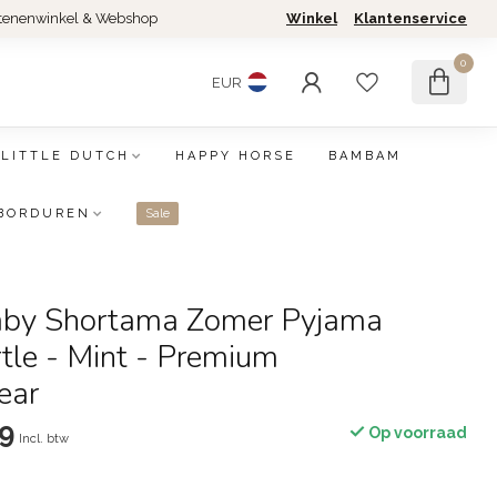
tenenwinkel & Webshop
Winkel
Klantenservice
0
EUR
LITTLE DUTCH
HAPPY HORSE
BAMBAM
BORDUREN
Sale
Baby Shortama Zomer Pyjama
tle - Mint - Premium
ear
9
Op voorraad
Incl. btw