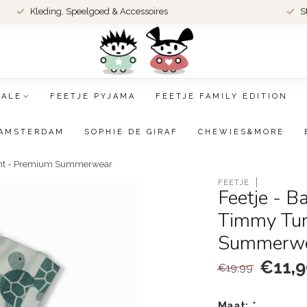
Kleding, Speelgoed & Accessoires
S
SALE
FEETJE PYJAMA
FEETJE FAMILY EDITION
AMSTERDAM
SOPHIE DE GIRAF
CHEWIES&MORE
Mint - Premium Summerwear
FEETJE
Feetje - 
Timmy Tur
Summerw
€11,9
€19,99
Maat:
*