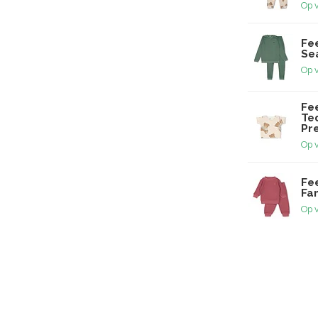
Op 
Fe
Sea
Op 
Fee
Te
Pr
Op 
Fee
Fam
Op 