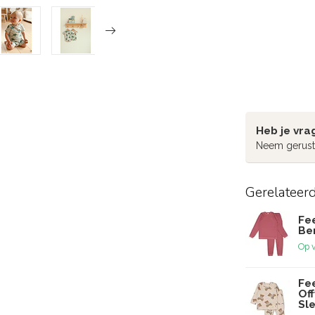
Heb je vra
Neem gerust
Gerelateer
Fe
Ber
Op 
Fe
Of
Sl