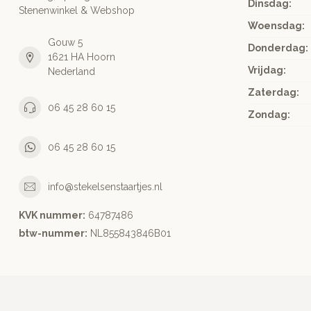
Dinsdag:
Stenenwinkel & Webshop
Woensdag:
Gouw 5
Donderdag:
1621 HA Hoorn
Vrijdag:
Nederland
Zaterdag:
06 45 28 60 15
Zondag:
06 45 28 60 15
info@stekelsenstaartjes.nl
KVK nummer:
64787486
btw-nummer:
NL855843846B01