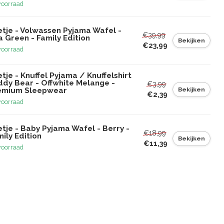
voorraad
etje - Volwassen Pyjama Wafel -
€39,99
 Green - Family Edition
Bekijken
€23,99
voorraad
tje - Knuffel Pyjama / Knuffelshirt
ddy Bear - Offwhite Melange -
€3,99
Bekijken
emium Sleepwear
€2,39
voorraad
tje - Baby Pyjama Wafel - Berry -
€18,99
ily Edition
Bekijken
€11,39
voorraad