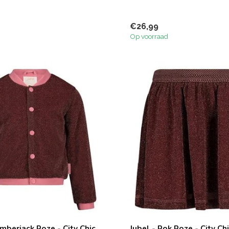
€26,99
Op voorraad
mberjack Roze - City Chic
Jubel - Rok Roze - City Ch