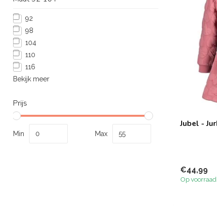
92
98
104
110
116
Bekijk meer
Prijs
Jubel - Ju
Min
Max
€44,99
Op voorraad