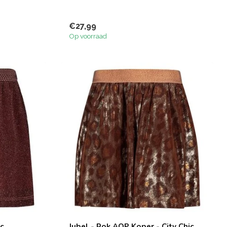
€27,99
Op voorraad
ic
Jubel - Rok AOP Koper - City Chic