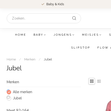
Baby & Kids
HOME
BABY
JONGENS
MEISJES
SLIPSTOP
FLOW 
Home
/
Merken
/
Jubel
Jubel
Merken
Alle merken
Jubel
Maat 92-164