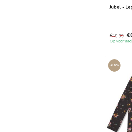
Jubel - Le
€8
€19,99
Op voorraad
-60%