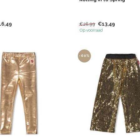
16,49
€13,49
€26,99
Op voorraad
-60%