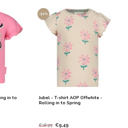
-50%
ing in to
Jubel - T-shirt AOP Offwhite -
Rolling in to Spring
€9,49
€18,99