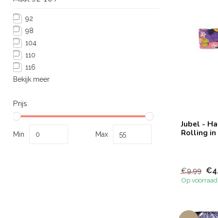
92
98
104
110
116
Bekijk meer
Prijs
Jubel - H
Rolling in
Min
Max
€4
€9,99
Op voorraad