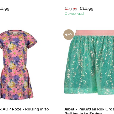
11,99
€11,99
€23,99
Op voorraad
-50%
rk AOP Roze - Rolling in to
Jubel - Pailetten Rok Gro
Rolling in to Spring