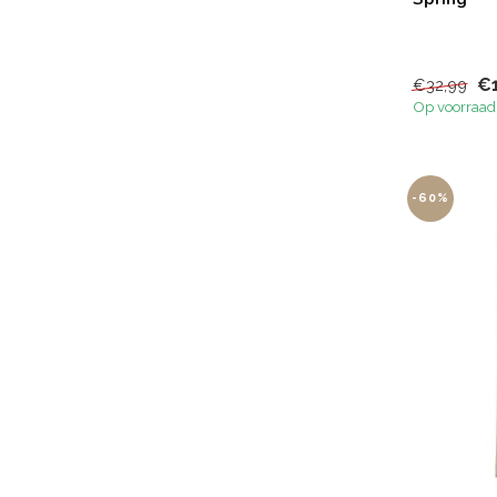
€
€32,99
Op voorraad
-60%