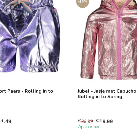
-50%
ort Paars - Rolling in to
Jubel - Jasje met Capucho
Rolling in to Spring
11,49
€19,99
€39,99
Op voorraad