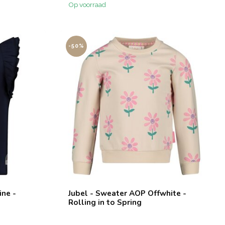
Op voorraad
-50%
ine -
Jubel - Sweater AOP Offwhite -
Rolling in to Spring