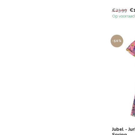
€
€23,99
Op voorraad
-50%
Jubel - Ju
Spring