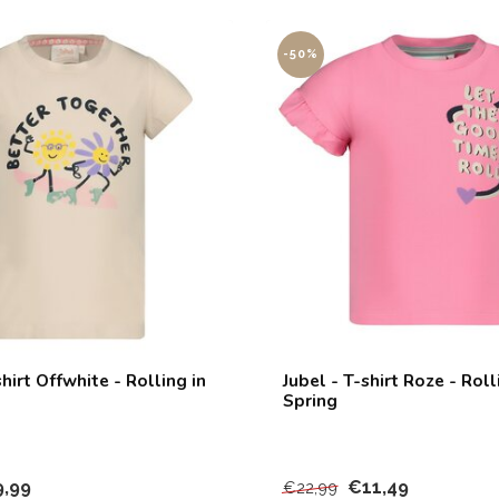
-50%
shirt Offwhite - Rolling in
Jubel - T-shirt Roze - Roll
Spring
,99
€11,49
€22,99