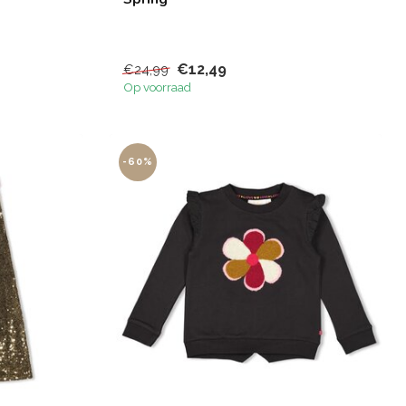
€12,49
€24,99
Op voorraad
-60%