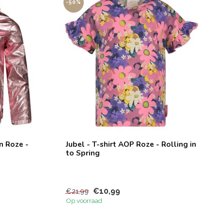
-50%
n Roze -
Jubel - T-shirt AOP Roze - Rolling in
to Spring
€10,99
€21,99
Op voorraad