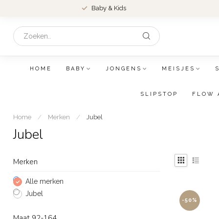
Baby & Kids
HOME
BABY
JONGENS
MEISJES
SLIPSTOP
FLOW 
Home
/
Merken
/
Jubel
Jubel
Merken
Alle merken
Jubel
-50%
Maat 92-164