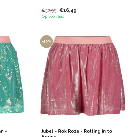
€16,49
€32,99
Op voorraad
-50%
en -
Jubel - Rok Roze - Rolling in to
Spring