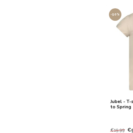
-50%
Jubel - T-
to Spring
€9
€19,99