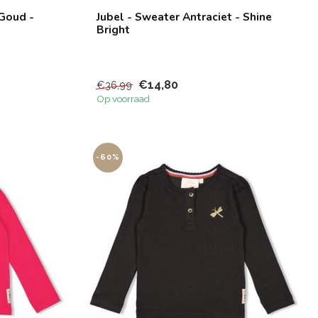
 Goud -
Jubel - Sweater Antraciet - Shine
Bright
€14,80
€36,99
Op voorraad
-60%