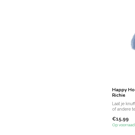
Happy Hor
Richie
Laat je knu
of andere te
Zie f...
€15,99
Op voorraad