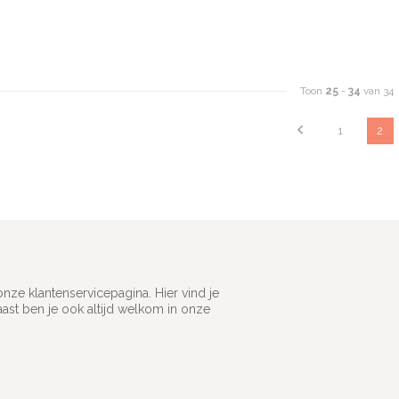
Toon
25
-
34
van 34
1
2
ze klantenservicepagina. Hier vind je
st ben je ook altijd welkom in onze