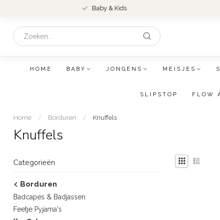
Baby & Kids
HOME
BABY
JONGENS
MEISJES
SLIPSTOP
FLOW 
Home
/
Borduren
/
Knuffels
Knuffels
Categorieën
Borduren
Badcapes & Badjassen
Feetje Pyjama's