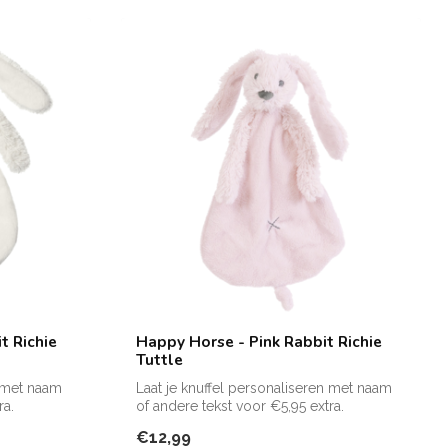
t Richie
Happy Horse - Pink Rabbit Richie
Tuttle
n met naam
Laat je knuffel personaliseren met naam
ra.
of andere tekst voor €5,95 extra.
Zie f...
€12,99