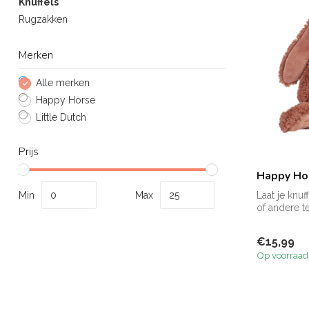
Knuffels
Rugzakken
Merken
Alle merken
Happy Horse
Little Dutch
Prijs
Happy Hor
Min
Max
Laat je knu
of andere te
Zie f...
€15,99
Op voorraad