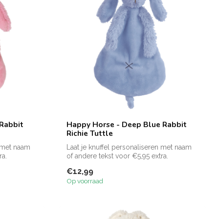
Rabbit
Happy Horse - Deep Blue Rabbit
Richie Tuttle
n met naam
Laat je knuffel personaliseren met naam
ra.
of andere tekst voor €5,95 extra.
Zie f...
€12,99
Op voorraad