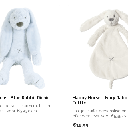
se - Blue Rabbit Richie
Happy Horse - Ivory Rabbi
Tuttle
ffel personaliseren met naam
kst voor €5,95 extra.
Laat je knuffel personalisere
of andere tekst voor €5,95 ext
Zie f...
€12,99