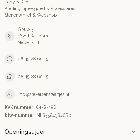
Baby & Kids
Kleding, Speelgoed & Accessoires
Stenenwinkel & Webshop
Gouw 5
1621 HA Hoorn
Nederland
06 45 28 60 15
06 45 28 60 15
info@stekelsenstaartjes.nl
KVK nummer:
64787486
btw-nummer:
NL855843846B01
Openingstijden