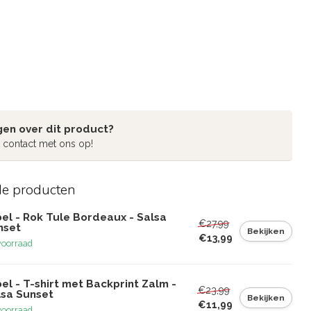
gen over dit product?
 contact met ons op!
de producten
el - Rok Tule Bordeaux - Salsa
€27,99
nset
Bekijken
€13,99
voorraad
el - T-shirt met Backprint Zalm -
€23,99
lsa Sunset
Bekijken
€11,99
voorraad