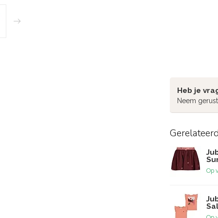
Heb je vra
Neem gerust
Gerelateer
Jub
Su
Op 
Jub
Sa
Op 