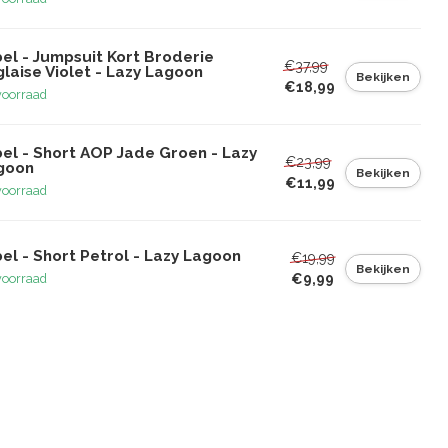
el - Jumpsuit Kort Broderie
€37,99
laise Violet - Lazy Lagoon
Bekijken
€18,99
voorraad
bel - Short AOP Jade Groen - Lazy
€23,99
goon
Bekijken
€11,99
voorraad
el - Short Petrol - Lazy Lagoon
€19,99
Bekijken
€9,99
voorraad