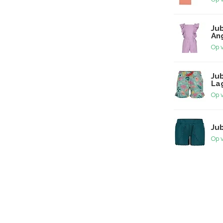
Jub
Ang
Op 
Ju
La
Op 
Jub
Op 