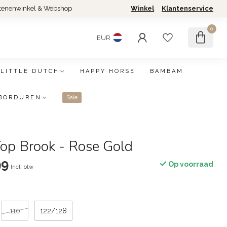
tenenwinkel & Webshop
Winkel
Klantenservice
0
EUR
LITTLE DUTCH
HAPPY HORSE
BAMBAM
BORDUREN
Sale
Top Brook - Rose Gold
99
Op voorraad
Incl. btw
110
122/128