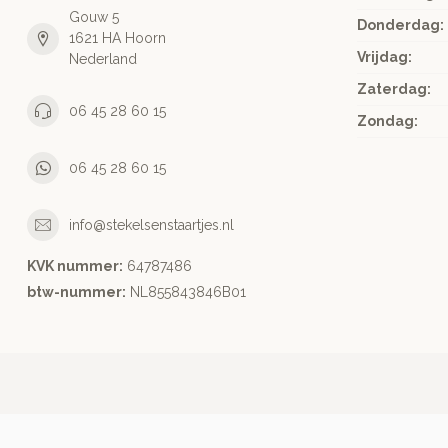
Gouw 5
Donderdag:
1621 HA Hoorn
Vrijdag:
Nederland
Zaterdag:
06 45 28 60 15
Zondag:
06 45 28 60 15
info@stekelsenstaartjes.nl
KVK nummer:
64787486
btw-nummer:
NL855843846B01