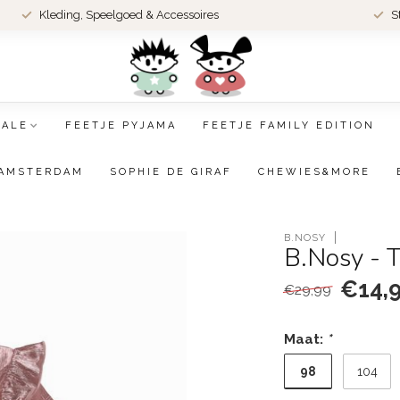
Kleding, Speelgoed & Accessoires
S
SALE
FEETJE PYJAMA
FEETJE FAMILY EDITION
AMSTERDAM
SOPHIE DE GIRAF
CHEWIES&MORE
B.NOSY
B.Nosy - 
€14,
€29,99
Maat:
*
98
104