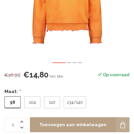
€14,80
€36,99
Op voorraad
Incl. btw
Maat:
*
98
104
110
134/140
Toevoegen aan winkelwagen