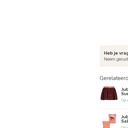
Heb je vra
Neem gerust
Gerelateer
Jub
Su
Op 
Jub
Sa
Op 