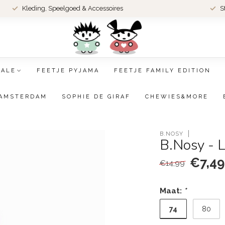
Kleding, Speelgoed & Accessoires
S
SALE
FEETJE PYJAMA
FEETJE FAMILY EDITION
AMSTERDAM
SOPHIE DE GIRAF
CHEWIES&MORE
B.NOSY
B.Nosy - L
€7,49
€14,99
Maat:
*
74
80