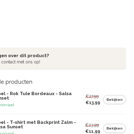
gen over dit product?
 contact met ons op!
de producten
el - Rok Tule Bordeaux - Salsa
€27,99
nset
Bekijken
€13,99
voorraad
el - T-shirt met Backprint Zalm -
€23,99
lsa Sunset
Bekijken
€11,99
voorraad