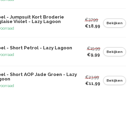
el - Jumpsuit Kort Broderie
€37,99
laise Violet - Lazy Lagoon
Bekijken
€18,99
voorraad
el - Short Petrol - Lazy Lagoon
€19,99
Bekijken
€9,99
voorraad
bel - Short AOP Jade Groen - Lazy
€23,99
goon
Bekijken
€11,99
voorraad