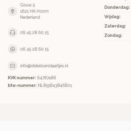
Gouw 5
Donderdag:
1621 HA Hoorn
Vrijdag:
Nederland
Zaterdag:
06 45 28 60 15
Zondag:
06 45 28 60 15
info@stekelsenstaartjes.nl
KVK nummer:
64787486
btw-nummer:
NL855843846B01