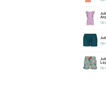
Jub
Ang
Op 
Jub
Op 
Ju
La
Op 