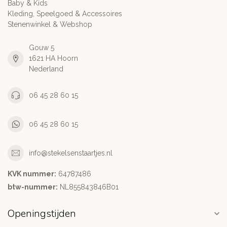
Baby & Kids
Kleding, Speelgoed & Accessoires
Stenenwinkel & Webshop
Gouw 5
1621 HA Hoorn
Nederland
06 45 28 60 15
06 45 28 60 15
info@stekelsenstaartjes.nl
KVK nummer:
64787486
btw-nummer:
NL855843846B01
Openingstijden