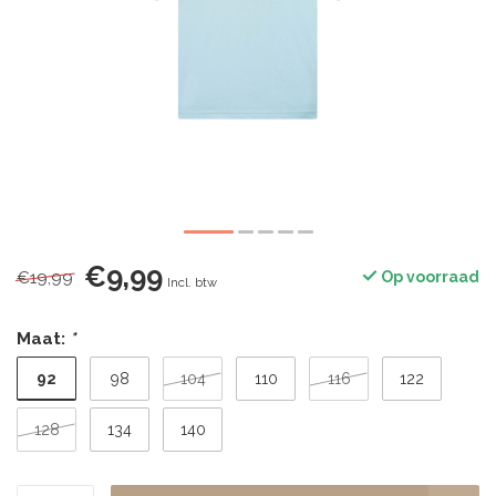
€9,99
€19,99
Op voorraad
Incl. btw
Maat:
*
92
98
104
110
116
122
128
134
140