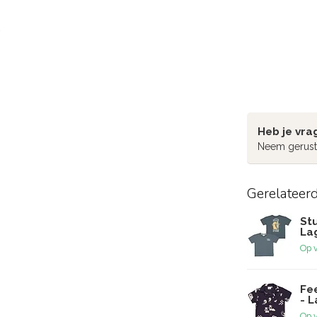
Heb je vra
Neem gerust
Gerelateer
Stu
La
Op 
Fe
- 
Op 