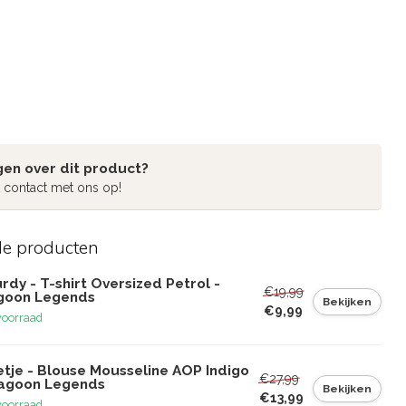
gen over dit product?
 contact met ons op!
de producten
rdy - T-shirt Oversized Petrol -
€19,99
goon Legends
Bekijken
€9,99
voorraad
etje - Blouse Mousseline AOP Indigo
€27,99
Lagoon Legends
Bekijken
€13,99
voorraad