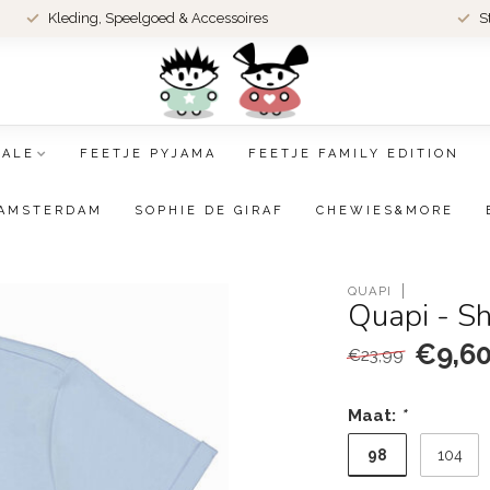
Kleding, Speelgoed & Accessoires
S
SALE
FEETJE PYJAMA
FEETJE FAMILY EDITION
AMSTERDAM
SOPHIE DE GIRAF
CHEWIES&MORE
QUAPI
Quapi - Shi
€9,6
€23,99
Maat:
*
98
104