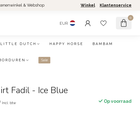
tenenwinkel & Webshop
Winkel
Klantenservice
0
EUR
LITTLE DUTCH
HAPPY HORSE
BAMBAM
BORDUREN
Sale
rt Fadil - Ice Blue
0
Op voorraad
Incl. btw