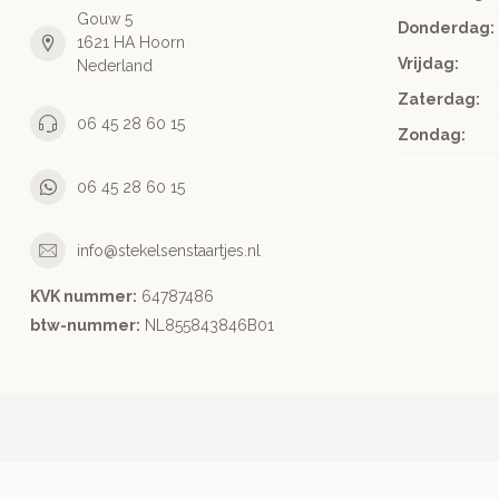
Gouw 5
Donderdag:
1621 HA Hoorn
Vrijdag:
Nederland
Zaterdag:
06 45 28 60 15
Zondag:
06 45 28 60 15
info@stekelsenstaartjes.nl
KVK nummer:
64787486
btw-nummer:
NL855843846B01