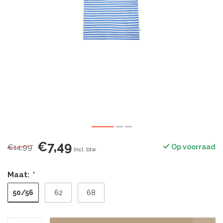
€7,49
€14,99
Op voorraad
Incl. btw
Maat:
*
50/56
62
68