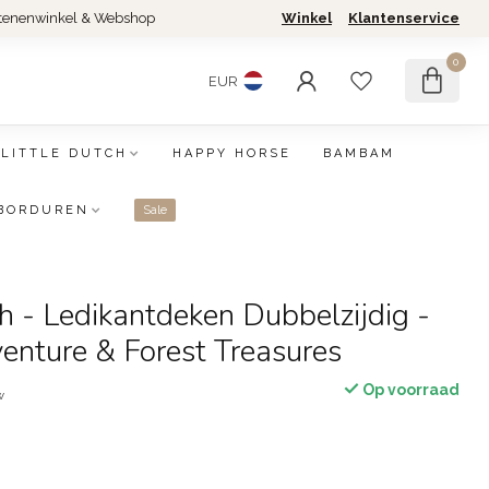
tenenwinkel & Webshop
Winkel
Klantenservice
0
EUR
LITTLE DUTCH
HAPPY HORSE
BAMBAM
BORDUREN
Sale
ch - Ledikantdeken Dubbelzijdig -
enture & Forest Treasures
Op voorraad
w