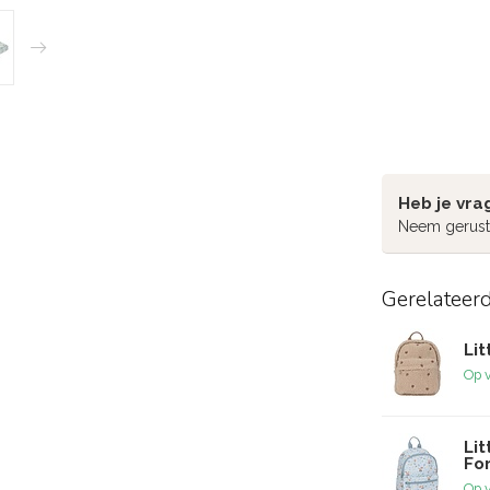
Heb je vra
Neem gerust
Gerelateer
Lit
Op 
Lit
Fo
Op 