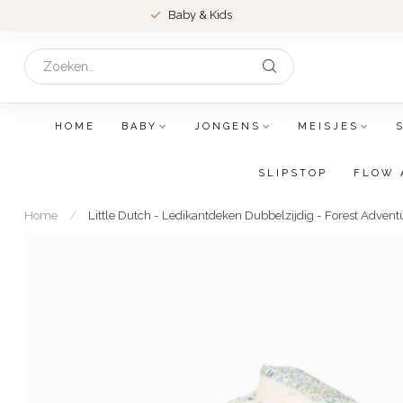
Baby & Kids
HOME
BABY
JONGENS
MEISJES
SLIPSTOP
FLOW 
Home
/
Little Dutch - Ledikantdeken Dubbelzijdig - Forest Advent