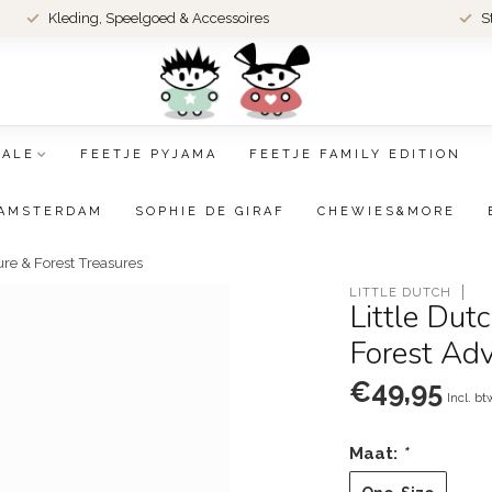
Kleding, Speelgoed & Accessoires
S
SALE
FEETJE PYJAMA
FEETJE FAMILY EDITION
AMSTERDAM
SOPHIE DE GIRAF
CHEWIES&MORE
ure & Forest Treasures
LITTLE DUTCH
Little Dut
Forest Adv
€49,95
Incl. bt
Maat:
*