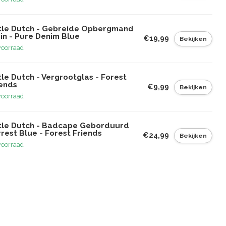
ttle Dutch - Gebreide Opbergmand
in - Pure Denim Blue
€19,99
Bekijken
voorraad
tle Dutch - Vergrootglas - Forest
iends
€9,99
Bekijken
voorraad
ttle Dutch - Badcape Geborduurd
rest Blue - Forest Friends
€24,99
Bekijken
voorraad