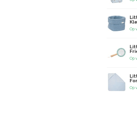
Li
Kle
Op 
Lit
Fr
Op 
Li
For
Op 