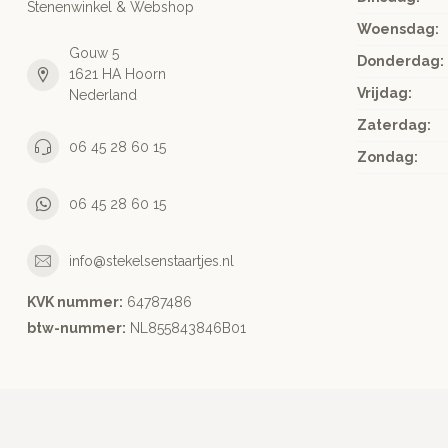
Stenenwinkel & Webshop
Woensdag:
Gouw 5
Donderdag:
1621 HA Hoorn
Vrijdag:
Nederland
Zaterdag:
06 45 28 60 15
Zondag:
06 45 28 60 15
info@stekelsenstaartjes.nl
KVK nummer:
64787486
btw-nummer:
NL855843846B01