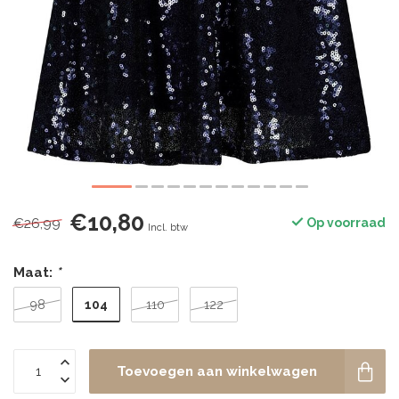
€10,80
€26,99
Op voorraad
Incl. btw
Maat:
*
104
98
110
122
Toevoegen aan winkelwagen