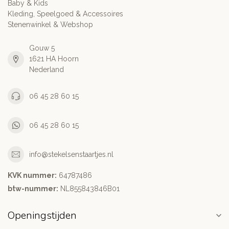
Baby & Kids
Kleding, Speelgoed & Accessoires
Stenenwinkel & Webshop
Gouw 5
1621 HA Hoorn
Nederland
06 45 28 60 15
06 45 28 60 15
info@stekelsenstaartjes.nl
KVK nummer:
64787486
btw-nummer:
NL855843846B01
Openingstijden