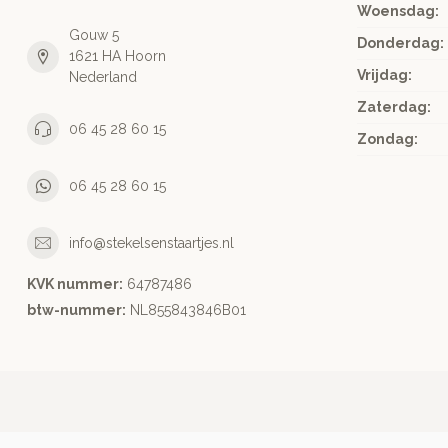
Woensdag:
Gouw 5
Donderdag:
1621 HA Hoorn
Vrijdag:
Nederland
Zaterdag:
06 45 28 60 15
Zondag:
06 45 28 60 15
info@stekelsenstaartjes.nl
KVK nummer:
64787486
btw-nummer:
NL855843846B01