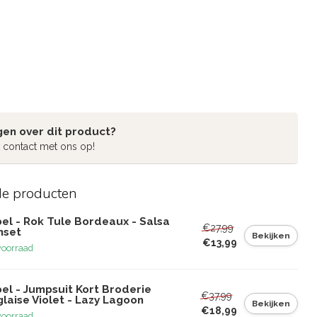
gen over dit product?
 contact met ons op!
de producten
el - Rok Tule Bordeaux - Salsa
€27,99
nset
Bekijken
€13,99
voorraad
el - Jumpsuit Kort Broderie
€37,99
laise Violet - Lazy Lagoon
Bekijken
€18,99
voorraad