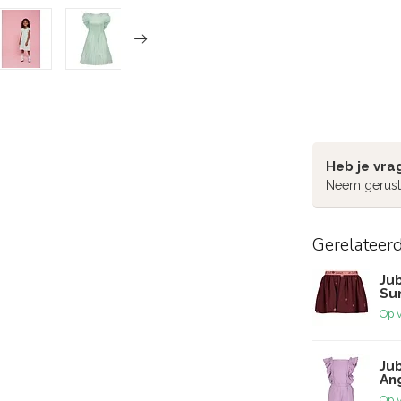
Heb je vra
Neem gerust
Gerelateer
Jub
Su
Op 
Jub
Ang
Op 