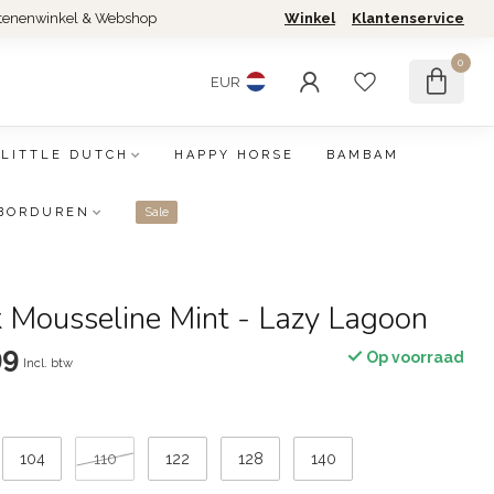
tenenwinkel & Webshop
Winkel
Klantenservice
0
EUR
LITTLE DUTCH
HAPPY HORSE
BAMBAM
BORDUREN
Sale
rk Mousseline Mint - Lazy Lagoon
99
Op voorraad
Incl. btw
104
110
122
128
140