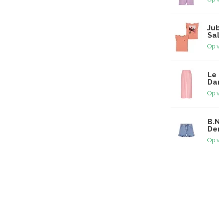
Jub
Sa
Op 
Le 
Dan
Op 
B.N
De
Op 