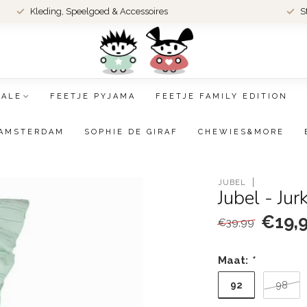
Kleding, Speelgoed & Accessoires
S
SALE
FEETJE PYJAMA
FEETJE FAMILY EDITION
AMSTERDAM
SOPHIE DE GIRAF
CHEWIES&MORE
JUBEL
Jubel - Ju
€19,
€39,99
Maat:
*
92
98