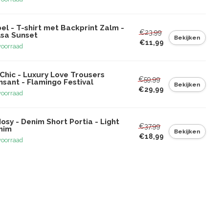
el - T-shirt met Backprint Zalm -
€23,99
lsa Sunset
Bekijken
€11,99
voorraad
Chic - Luxury Love Trousers
€59,99
sant - Flamingo Festival
Bekijken
€29,99
voorraad
osy - Denim Short Portia - Light
€37,99
nim
Bekijken
€18,99
voorraad