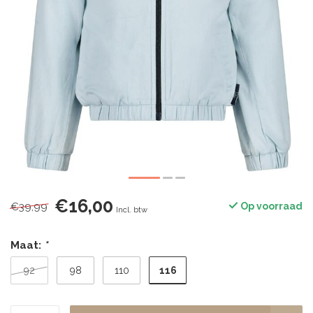
€16,00
€39,99
Op voorraad
Incl. btw
Maat:
*
116
92
98
110