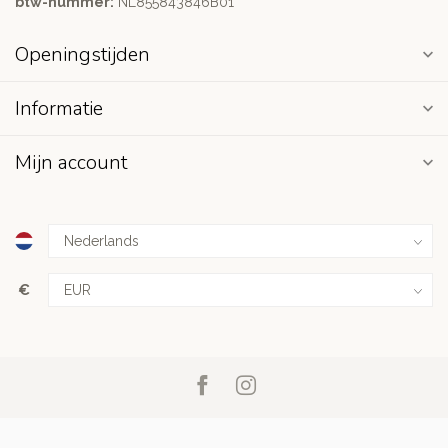
btw-nummer:
NL855843846B01
Openingstijden
Informatie
Mijn account
€