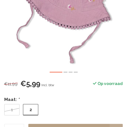
€5,99
€11,99
Op voorraad
Incl. btw
Maat:
*
2
1