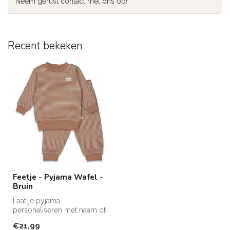
Neem gerust contact met ons op!
Recent bekeken
Feetje - Pyjama Wafel -
Bruin
Laat je pyjama
personaliseren met naam of
andere tekst voor €5,95
€21,99
extra.