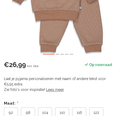
€26,99
Op voorraad
Incl. btw
Laat je pyjama personaliseren met naam of andere tekst voor
€5,95 extra.
Zie foto's voor inspiratie!
Lees meer
.
Maat:
*
92
98
104
110
116
122