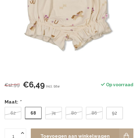
€6,49
€12,99
Op voorraad
Incl. btw
Maat:
*
68
62
74
80
86
92
Toevoegen aan winkelwagen