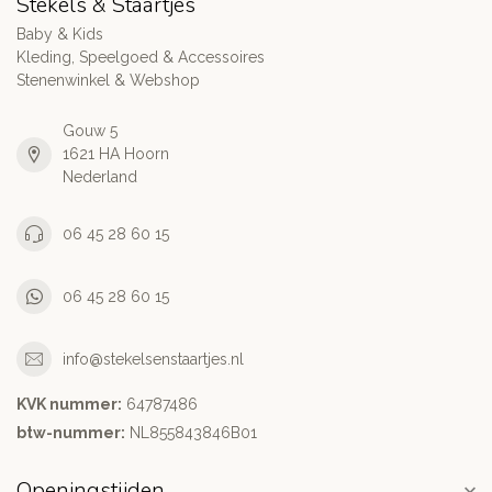
Stekels & Staartjes
Baby & Kids
Kleding, Speelgoed & Accessoires
Stenenwinkel & Webshop
Gouw 5
1621 HA Hoorn
Nederland
06 45 28 60 15
06 45 28 60 15
info@stekelsenstaartjes.nl
KVK nummer:
64787486
btw-nummer:
NL855843846B01
Openingstijden