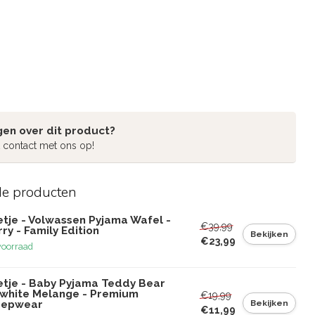
gen over dit product?
 contact met ons op!
de producten
etje - Volwassen Pyjama Wafel -
€39,99
ry - Family Edition
Bekijken
€23,99
voorraad
etje - Baby Pyjama Teddy Bear
fwhite Melange - Premium
€19,99
Bekijken
eepwear
€11,99