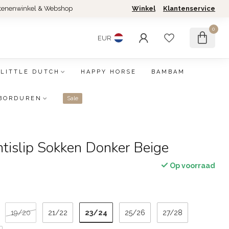
tenenwinkel & Webshop
Winkel
Klantenservice
0
EUR
LITTLE DUTCH
HAPPY HORSE
BAMBAM
BORDUREN
Sale
tislip Sokken Donker Beige
Op voorraad
23/24
19/20
21/22
25/26
27/28