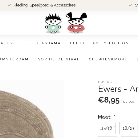
Kleding, Speelgoed & Accessoires
S
SALE
FEETJE PYJAMA
FEETJE FAMILY EDITION
AMSTERDAM
SOPHIE DE GIRAF
CHEWIES&MORE
EWERS
Ewers - An
€8,95
Incl. btw
Maat:
*
17/18
18/19