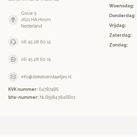
Woensdag:
Gouw 5
Donderdag:
1621 HA Hoorn
Vrijdag:
Nederland
Zaterdag:
06 45 28 60 15
Zondag:
06 45 28 60 15
info@stekelsenstaartjes.nl
KVK nummer:
64787486
btw-nummer:
NL855843846B01