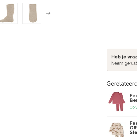
Heb je vra
Neem gerust
Gerelateer
Fe
Ber
Op 
Fe
Of
Sl