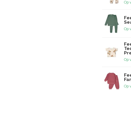
Op 
Fe
Sea
Op 
Fee
Te
Pr
Op 
Fee
Fam
Op 