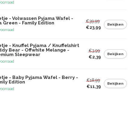
voorraad
etje - Volwassen Pyjama Wafel -
€39,99
 Green - Family Edition
Bekijken
€23,99
voorraad
tje - Knuffel Pyjama / Knuffelshirt
ddy Bear - Offwhite Melange -
€3,99
Bekijken
emium Sleepwear
€2,39
voorraad
tje - Baby Pyjama Wafel - Berry -
€18,99
ily Edition
Bekijken
€11,39
voorraad