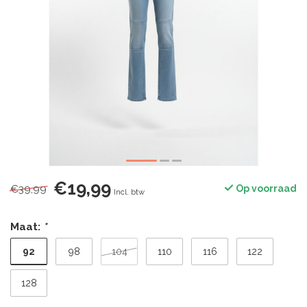
€19,99
€39,99
Op voorraad
Incl. btw
Maat:
*
92
98
104
110
116
122
128