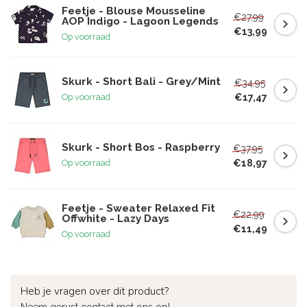
Feetje - Blouse Mousseline
€27,99
AOP Indigo - Lagoon Legends
€13,99
Op voorraad
Skurk - Short Bali - Grey/Mint
€34,95
€17,47
Op voorraad
Skurk - Short Bos - Raspberry
€37,95
€18,97
Op voorraad
Feetje - Sweater Relaxed Fit
€22,99
Offwhite - Lazy Days
€11,49
Op voorraad
Heb je vragen over dit product?