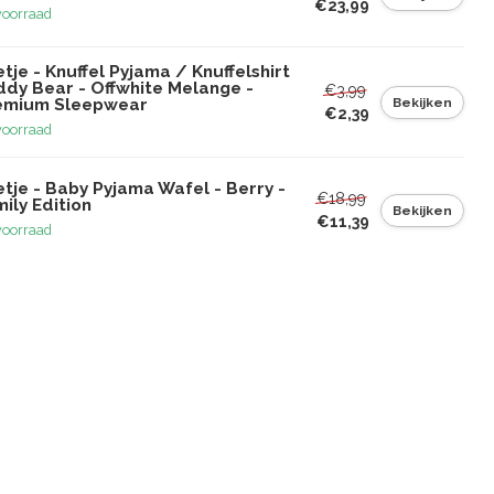
€23,99
voorraad
tje - Knuffel Pyjama / Knuffelshirt
ddy Bear - Offwhite Melange -
€3,99
Bekijken
emium Sleepwear
€2,39
voorraad
tje - Baby Pyjama Wafel - Berry -
€18,99
ily Edition
Bekijken
€11,39
voorraad