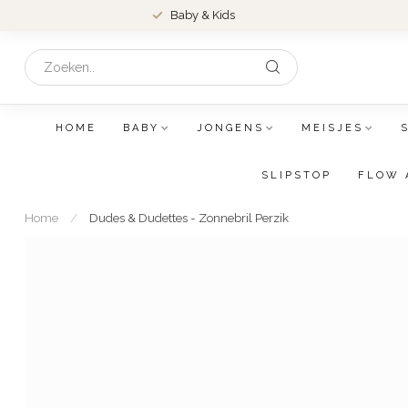
Baby & Kids
HOME
BABY
JONGENS
MEISJES
SLIPSTOP
FLOW 
Home
/
Dudes & Dudettes - Zonnebril Perzik