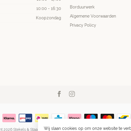
Borduurwerk
10:00 - 16:30
Algemene Voorwaarden
Koopzondag
Privacy Policy
Wij slaan cookies op om onze website te verb
t 2026 Stekels & Staartjes
- Powered by
Lightspeed
-
Lightspeed design
by
Dy