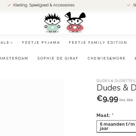
Kleding, Speelgoed & Accessoires
S
SALE
FEETJE PYJAMA
FEETJE FAMILY EDITION
AMSTERDAM
SOPHIE DE GIRAF
CHEWIES&MORE
DUDES & DUDETTES
Dudes & Du
€9,99
Incl. btw
Maat:
*
6 maanden t/m 
jaar