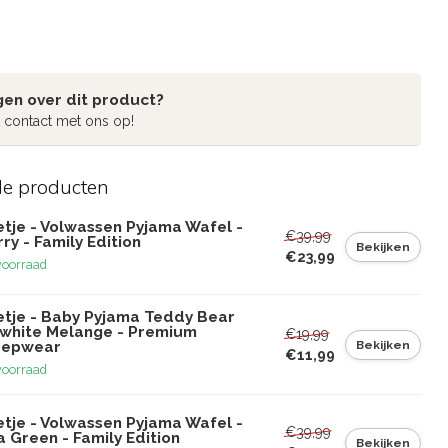
gen over dit product?
 contact met ons op!
de producten
etje - Volwassen Pyjama Wafel -
€39,99
ry - Family Edition
Bekijken
€23,99
voorraad
etje - Baby Pyjama Teddy Bear
fwhite Melange - Premium
€19,99
Bekijken
eepwear
€11,99
voorraad
etje - Volwassen Pyjama Wafel -
€39,99
 Green - Family Edition
Bekijken