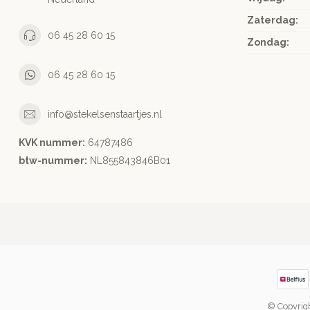
Zaterdag:
06 45 28 60 15
Zondag:
06 45 28 60 15
info@stekelsenstaartjes.nl
KVK nummer:
64787486
btw-nummer:
NL855843846B01
© Copyrigh