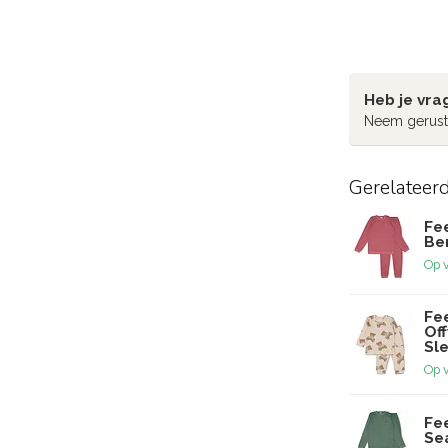
Heb je vra
Neem gerust
Gerelateer
Fe
Ber
Op 
Fe
Of
Sl
Op 
Fe
Sea