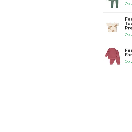
Op 
Fee
Te
Pr
Op 
Fee
Fam
Op 